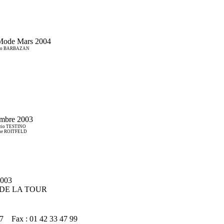
Mode Mars 2004
runo BARBAZAN
mbre 2003
ario TESTINO
rine ROITFELD
003
im DE LA TOUR
 07 Fax : 01 42 33 47 99