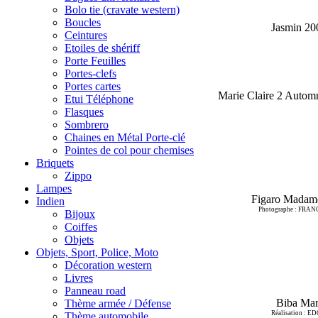
Bolo tie (cravate western)
Boucles
Jasmin 20
Ceintures
Etoiles de shériff
Porte Feuilles
Portes-clefs
Portes cartes
Marie Claire 2 Autom
Etui Téléphone
Flasques
Sombrero
Chaines en Métal Porte-clé
Pointes de col pour chemises
Briquets
Zippo
Lampes
Figaro Madam
Indien
Photographe : FR
Bijoux
Coiffes
Objets
Objets, Sport, Police, Moto
Décoration western
Livres
Panneau road
Biba Mar
Thème armée / Défense
Réalisation : 
Thème automobile