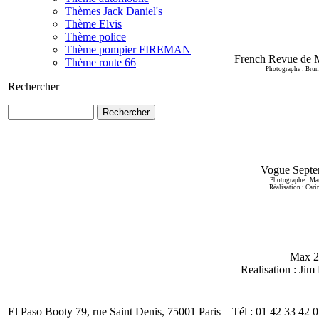
Thèmes Jack Daniel's
Thème Elvis
Thème police
Thème pompier FIREMAN
French Revue de 
Thème route 66
Photographe : B
Rechercher
Vogue Septe
Photographe : M
Réalisation : Ca
Max 2
Realisation : J
El Paso Booty 79, rue Saint Denis, 75001 Paris Tél : 01 42 33 42