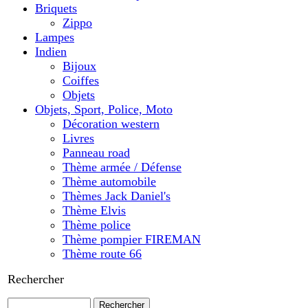
Briquets
Zippo
Lampes
Indien
Bijoux
Coiffes
Objets
Objets, Sport, Police, Moto
Décoration western
Livres
Panneau road
Thème armée / Défense
Thème automobile
Thèmes Jack Daniel's
Thème Elvis
Thème police
Thème pompier FIREMAN
Thème route 66
Rechercher