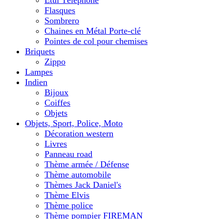
Etui Téléphone
Flasques
Sombrero
Chaines en Métal Porte-clé
Pointes de col pour chemises
Briquets
Zippo
Lampes
Indien
Bijoux
Coiffes
Objets
Objets, Sport, Police, Moto
Décoration western
Livres
Panneau road
Thème armée / Défense
Thème automobile
Thèmes Jack Daniel's
Thème Elvis
Thème police
Thème pompier FIREMAN