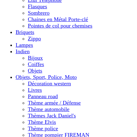
Etui Téléphone
Flasques
Sombrero
Chaines en Métal Porte-clé
Pointes de col pour chemises
Briquets
Zippo
Lampes
Indien
Bijoux
Coiffes
Objets
Objets, Sport, Police, Moto
Décoration western
Livres
Panneau road
Thème armée / Défense
Thème automobile
Thèmes Jack Daniel's
Thème Elvis
Thème police
Thème pompier FIREMAN