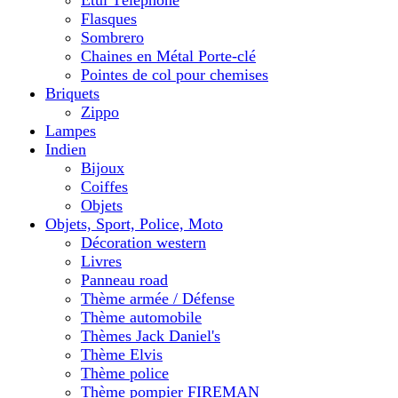
Etui Téléphone
Flasques
Sombrero
Chaines en Métal Porte-clé
Pointes de col pour chemises
Briquets
Zippo
Lampes
Indien
Bijoux
Coiffes
Objets
Objets, Sport, Police, Moto
Décoration western
Livres
Panneau road
Thème armée / Défense
Thème automobile
Thèmes Jack Daniel's
Thème Elvis
Thème police
Thème pompier FIREMAN