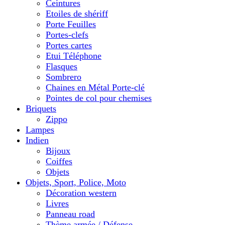
Ceintures
Etoiles de shériff
Porte Feuilles
Portes-clefs
Portes cartes
Etui Téléphone
Flasques
Sombrero
Chaines en Métal Porte-clé
Pointes de col pour chemises
Briquets
Zippo
Lampes
Indien
Bijoux
Coiffes
Objets
Objets, Sport, Police, Moto
Décoration western
Livres
Panneau road
Thème armée / Défense