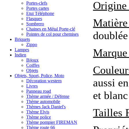
Origine 
Portes-clefs
Portes cartes
Etui Téléphone
Flasques
Matière
Sombrero
Chaines en Métal Porte-clé
doublée 
Pointes de col pour chemises
Briquets
Zippo
Marque 
Lampes
Indien
Bijoux
Coiffes
Couleur
Objets
Objets, Sport, Police, Moto
aussi e
Décoration western
Livres
Panneau road
et blanc
Thème armée / Défense
Thème automobile
Thèmes Jack Daniel's
Tailles 
Thème Elvis
Thème police
Thème pompier FIREMAN
Thème route 66