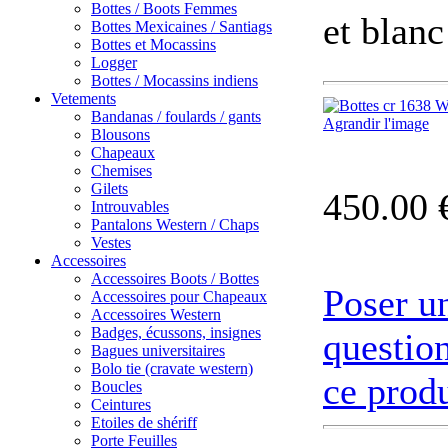
Bottes / Boots Femmes
et blanc
Bottes Mexicaines / Santiags
Bottes et Mocassins
Logger
Bottes / Mocassins indiens
Vetements
Bandanas / foulards / gants
Agrandir l'image
Blousons
Chapeaux
Chemises
Gilets
450.00 
Introuvables
Pantalons Western / Chaps
Vestes
Accessoires
Accessoires Boots / Bottes
Poser u
Accessoires pour Chapeaux
Accessoires Western
Badges, écussons, insignes
question
Bagues universitaires
Bolo tie (cravate western)
ce produ
Boucles
Ceintures
Etoiles de shériff
Porte Feuilles