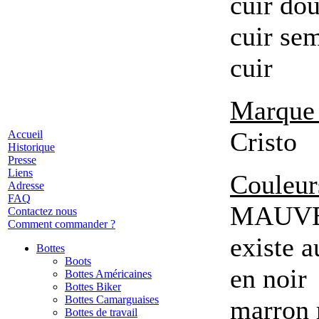
cuir do
cuir se
cuir
Marque 
Cristo
Accueil
Historique
Presse
Liens
Couleur
Adresse
FAQ
MAUV
Contactez nous
Comment commander ?
existe a
Bottes
Boots
en noir
Bottes Américaines
Bottes Biker
Bottes Camarguaises
marron 
Bottes de travail